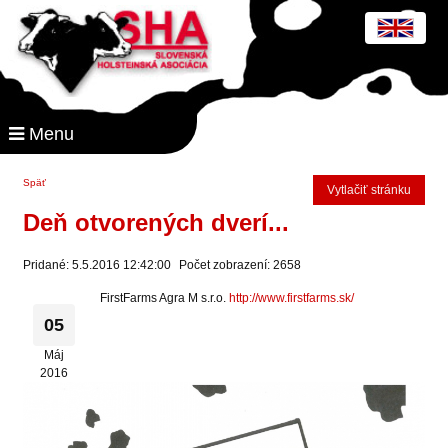
Menu
Späť
Vytlačiť stránku
Deň otvorených dverí...
Pridané: 5.5.2016 12:42:00
Počet zobrazení: 2658
FirstFarms Agra M s.r.o.
http://www.firstfarms.sk/
05
Máj
2016