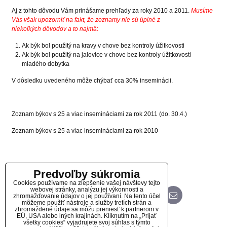
Aj z tohto dôvodu Vám prinášame prehľady za roky 2010 a 2011.
Musíme
Vás však upozorniť na fakt, že zoznamy nie sú úplné z
niekoľkých dôvodov a to najmä
:
Ak býk bol použitý na kravy v chove bez kontroly úžitkovosti
Ak býk bol použitý na jalovice v chove bez kontroly úžitkovosti
mladého dobytka
V dôsledku uvedeného môže chýbať cca 30% inseminácii.
Zoznam býkov s 25 a viac insemináciami za rok 2011 (do. 30.4.)
Zoznam býkov s 25 a viac insemináciami za rok 2010
Predvoľby súkromia
Cookies používame na zlepšenie vašej návštevy tejto
webovej stránky, analýzu jej výkonnosti a
zhromažďovanie údajov o jej používaní. Na tento účel
Bluesky
Twitter
Facebook
Pinterest
Reddit
LinkedIn
WhatsApp
E-
mail
môžeme použiť nástroje a služby tretích strán a
zhromaždené údaje sa môžu preniesť k partnerom v
EÚ, USA alebo iných krajinách. Kliknutím na „Prijať
Diskusia
všetky cookies“ vyjadrujete svoj súhlas s týmto