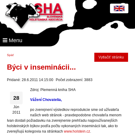
Menu
Späť
Vytlačiť stránku
Býci v inseminácii...
Pridané: 28.6.2011 14:15:00
Počet zobrazení: 3883
Zdroj: Plemenná kniha SHA
28
Vážení Chovatelia,
Jún
po zverejnení výsledkov reprodukcie sme od užívateľa
2011
našich web stránok - pravdepodobne chovateľa menom
Ivan dostali požiadavku na zverejnenie prehľadu najpoužívanejších
holsteinských býkov podľa počtu vykonaných inseminácii tak, ako to
zverejňujú kolegovia na stránkach
www.holstein.cz
.