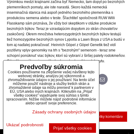
Výnimkou medzi krajinami začína byť Nemecko, tam dopyt po bezrohých
plemenníkoch pomaly, ale iste narastá. Skoro každá nemecká
inseminačná stanica má aspoň jedného bezrohého plemenníka s
produkciou semena alebo v teste. Šľachtiteľ spoločnosti RUW Willi
Flasskamp sám priznáva, že vždy bol skeptikom v otázke produkcie
bezrohých býkov. Teraz je vzrastajúcim dopytom zo strán chovateľov
zaskočený. Okrem množstva heterozygotných bezrohých býkov testujú
tiež homozygotne bezrohých synov Lypolla a Lawn Boya z USA a budú v
tom aj naďalej pokračovať. Heinrich Göpel z Göpel Genetik tiež vidí
pozitívny vplyv genomiky na trh s "bezrohým" semenom - teraz sme
schopní ponúknuť viac býkov, ktorí sú vybraní z širšej palety rodokmeňov.
O kvalite ponúkanej genetiky bude rozhodovať trend dopytu.
Predvoľby súkromia
Cookies používame na zlepšenie vašej návštevy tejto
webovej stránky, analýzu jej výkonnosti a
zhromažďovanie údajov o jej používaní. Na tento účel
Bluesky
Twitter
Facebook
Pinterest
Reddit
LinkedIn
WhatsApp
E-
mail
môžeme použiť nástroje a služby tretích strán a
zhromaždené údaje sa môžu preniesť k partnerom v
EÚ, USA alebo iných krajinách. Kliknutím na „Prijať
Diskusia
všetky cookies“ vyjadrujete svoj súhlas s týmto
spracovaním. Nižšie môžete nájsť podrobné informácie
alebo upraviť svoje preferencie.
(0 komentárov)
Zásady ochrany osobných údajov
Nový komentár
Zobraziť všetky komentáre
Ukázať podrobnosti
Prijať všetky cookies