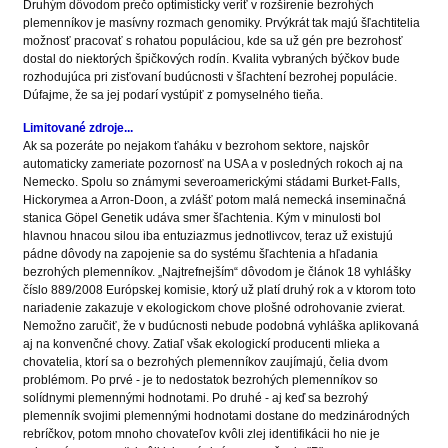
Druhým dôvodom prečo optimisticky veriť v rozšírenie bezrohých
plemenníkov je masívny rozmach genomiky. Prvýkrát tak majú šľachtitelia
možnosť pracovať s rohatou populáciou, kde sa už gén pre bezrohosť
dostal do niektorých špičkových rodín. Kvalita vybraných býčkov bude
rozhodujúca pri zisťovaní budúcnosti v šľachtení bezrohej populácie.
Dúfajme, že sa jej podarí vystúpiť z pomyselného tieňa.
Limitované zdroje...
Ak sa pozeráte po nejakom ťaháku v bezrohom sektore, najskôr
automaticky zameriate pozornosť na USA a v posledných rokoch aj na
Nemecko. Spolu so známymi severoamerickými stádami Burket-Falls,
Hickorymea a Arron-Doon, a zvlášť potom malá nemecká inseminačná
stanica Göpel Genetik udáva smer šľachtenia. Kým v minulosti bol
hlavnou hnacou silou iba entuziazmus jednotlivcov, teraz už existujú
pádne dôvody na zapojenie sa do systému šľachtenia a hľadania
bezrohých plemenníkov. „Najtrefnejším“ dôvodom je článok 18 vyhlášky
číslo 889/2008 Európskej komisie, ktorý už platí druhý rok a v ktorom toto
nariadenie zakazuje v ekologickom chove plošné odrohovanie zvierat.
Nemožno zaručiť, že v budúcnosti nebude podobná vyhláška aplikovaná
aj na konvenčné chovy. Zatiaľ však ekologickí producenti mlieka a
chovatelia, ktorí sa o bezrohých plemenníkov zaujímajú, čelia dvom
problémom. Po prvé - je to nedostatok bezrohých plemenníkov so
solídnymi plemennými hodnotami. Po druhé - aj keď sa bezrohý
plemenník svojimi plemennými hodnotami dostane do medzinárodných
rebríčkov, potom mnoho chovateľov kvôli zlej identifikácii ho nie je