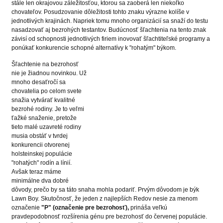
stále len okrajovou záležitosťou, ktorou sa zaoberá len niekoľko
chovateľov. Posudzovanie dôležitosti tohto znaku výrazne kolíše v
jednotlivých krajinách. Napriek tomu mnoho organizácií sa snaží do testu
nasadzovať aj bezrohých testantov. Budúcnosť šľachtenia na tento znak
závisí od schopnosti jednotlivých firiem inovovať šľachtiteľské programy a
ponúkať konkurencie schopné alternatívy k "rohatým" býkom.
Šľachtenie na bezrohosť
nie je žiadnou novinkou. Už
mnoho desaťročí sa
chovatelia po celom svete
snažia vytvárať kvalitné
bezrohé rodiny. Je to veľmi
ťažké snaženie, pretože
tieto malé uzavreté rodiny
musia obstáť v tvrdej
konkurencii otvorenej
holsteinskej populácie
"rohatých" rodín a línií.
Avšak teraz máme
minimálne dva dobré
dôvody, prečo by sa táto snaha mohla podariť. Prvým dôvodom je býk
Lawn Boy. Skutočnosť, že jeden z najlepších Redov nesie za menom
označenie
"P" (označenie pre bezrohosť),
prináša veľkú
pravdepodobnosť rozšírenia génu pre bezrohosť do červenej populácie.