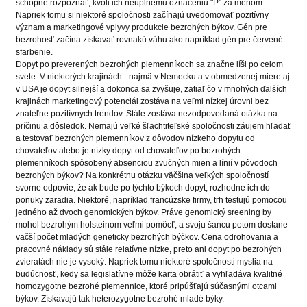
schopné rozpoznať, kvôli ich neúplnému označeniu "P" za menom.
Napriek tomu si niektoré spoločnosti začínajú uvedomovať pozitívny
význam a marketingové vplyvy produkcie bezrohých býkov. Gén pre
bezrohosť začína získavať rovnakú váhu ako napríklad gén pre červené
sfarbenie.
Dopyt po preverených bezrohých plemenníkoch sa značne líši po celom
svete. V niektorých krajinách - najmä v Nemecku a v obmedzenej miere aj
v USA je dopyt silnejší a dokonca sa zvyšuje, zatiaľ čo v mnohých ďalších
krajinách marketingový potenciál zostáva na veľmi nízkej úrovni bez
znateľne pozitívnych trendov. Stále zostáva nezodpovedaná otázka na
príčinu a dôsledok. Nemajú veľké šľachtiteľské spoločnosti záujem hľadať
a testovať bezrohých plemenníkov z dôvodov nízkeho dopytu od
chovateľov alebo je nízky dopyt od chovateľov po bezrohých
plemenníkoch spôsobený absenciou zvučných mien a línií v pôvodoch
bezrohých býkov? Na konkrétnu otázku väčšina veľkých spoločností
svorne odpovie, že ak bude po týchto býkoch dopyt, rozhodne ich do
ponuky zaradia. Niektoré, napríklad francúzske firmy, trh testujú pomocou
jedného až dvoch genomických býkov. Práve genomický sreening by
mohol bezrohým holsteinom veľmi pomôcť, a svoju šancu potom dostane
väčší počet mladých geneticky bezrohých býčkov. Cena odrohovania a
pracovné náklady sú stále relatívne nízke, preto ani dopyt po bezrohých
zvieratách nie je vysoký. Napriek tomu niektoré spoločnosti myslia na
budúcnosť, kedy sa legislatívne môže karta obrátiť a vyhľadáva kvalitné
homozygotne bezrohé plemennice, ktoré pripúšťajú súčasnými otcami
býkov. Získavajú tak heterozygotne bezrohé mladé býky.