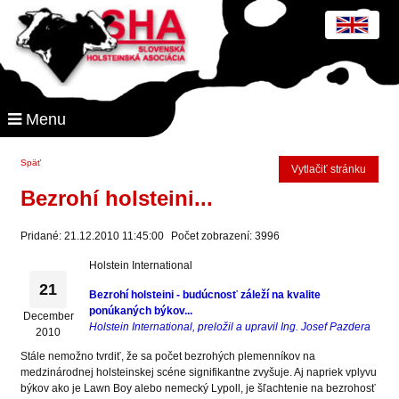
Menu
Späť
Vytlačiť stránku
Bezrohí holsteini...
Pridané: 21.12.2010 11:45:00
Počet zobrazení: 3996
Holstein International
21
Bezrohí holsteini - budúcnosť záleží na kvalite
ponúkaných býkov...
December
Holstein International, preložil a upravil Ing. Josef Pazdera
2010
Stále nemožno tvrdiť, že sa počet bezrohých plemenníkov na
medzinárodnej holsteinskej scéne signifikantne zvyšuje. Aj napriek vplyvu
býkov ako je Lawn Boy alebo nemecký Lypoll, je šľachtenie na bezrohosť