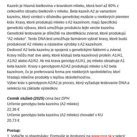
Kazeín je hlavná bielkovina v kravskom mlieku, ktorá tvorí až 80% z
celkového obsahu bielkovín v mlieku. Beta kazeín A2 je variantom
kazeínu, ktorý vznikol v dôsledku genetickej mutácie u niektorých plemien
kráv. Kravy, ktoré produkujú mlieko s A2 kazeínom, majú špecifickú
genetickú výbavu, ktorá umožňuje produkciu tejto verzie kazeínu.
Genetické testovanie je dôležité na identifikáciu zvierat, ktoré produkujú
"A2 mlieko". Tento DNA test umožňuje farmárom vybrať kravy, ktoré budú
produkovať A2 mlieko a následne výrobky s A2 kazeínom.
Dedivosť A2 beta kazeínu je spojená s genetickými faktormi u zvierat.
Kravy môžu mať dve alely, ktoré kódujú beta kazeínový proteín: A1/A1,
A1/A2 alebo A2/A2. Ak má krava genotyp A1/A1, jej mlieko obsahuje A1
beta kazeín. Kravy s genotypom A2/A2 produkujú mlieko s A2 beta
kazeínom, čo je preferovaná forma pre niektorých spotrebiteľov, ktorí
hľadajú mliečne produkty s lepšou stráviteľnosťou.
Výber kráv s genotypom A2/A2 je proces, ktorý vyžaduje testovanie DNA a
selekciu na základe výsledkov.
Cenník služieb (2025)
cena bez DPH
Určenie genotypu beta kazeínu (A2 mlieko)
22,36 €
Určenie genotypu beta kazeínu (A2 mlieko) chovateľ v KU
20,73 €
Postup:
1. Vytlačte si objednávku: Formulár je dostupný na
www.pssr.sk
v sekcii: