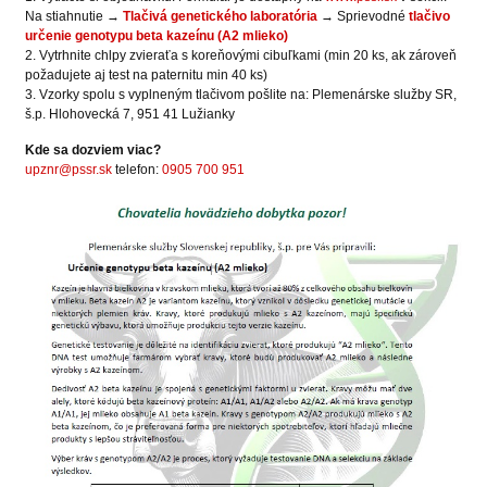
Na stiahnutie →
Tlačivá genetického laboratória
→ Sprievodné
tlačivo
určenie genotypu beta kazeínu (A2 mlieko)
2. Vytrhnite chlpy zvieraťa s koreňovými cibuľkami (min 20 ks, ak zároveň
požadujete aj test na paternitu min 40 ks)
3. Vzorky spolu s vyplneným tlačivom pošlite na: Plemenárske služby SR,
š.p. Hlohovecká 7, 951 41 Lužianky
Kde sa dozviem viac?
upznr@pssr.sk
telefon:
0905 700 951