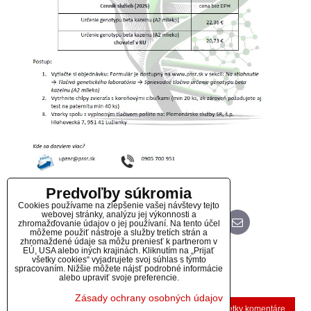
Predvoľby súkromia
Cookies používame na zlepšenie vašej návštevy tejto
webovej stránky, analýzu jej výkonnosti a
zhromažďovanie údajov o jej používaní. Na tento účel
Bluesky
Twitter
Facebook
Pinterest
Reddit
LinkedIn
WhatsApp
E-
mail
môžeme použiť nástroje a služby tretích strán a
zhromaždené údaje sa môžu preniesť k partnerom v
EÚ, USA alebo iných krajinách. Kliknutím na „Prijať
Diskusia
všetky cookies“ vyjadrujete svoj súhlas s týmto
spracovaním. Nižšie môžete nájsť podrobné informácie
alebo upraviť svoje preferencie.
(0 komentárov)
Zásady ochrany osobných údajov
Nový komentár
Zobraziť všetky komentáre